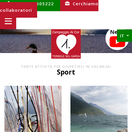
+39 0464 505222
Cerchiamo
collaboratori
News
IT
TANTE ATTIVITÀ PER DIVERTIRSI IN VACANZA!
Sport