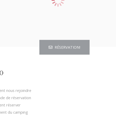
RÉSERVATION!
O
t nous rejoindre
e de réservation
nt réserver
ment du camping