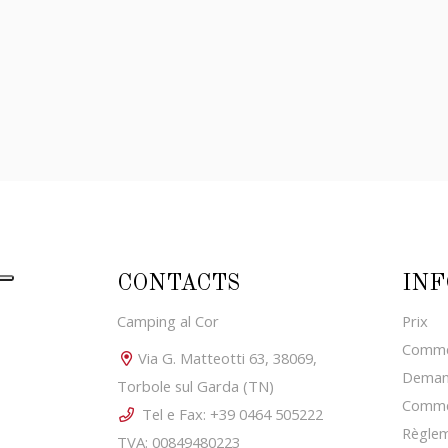
CONTACTS
INF
Camping al Cor
Prix
Commen
Via G. Matteotti 63, 38069,
Demand
Torbole sul Garda (TN)
Comme
Tel e Fax: +39 0464 505222
Règle
TVA: 00849480223