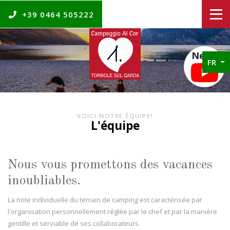
+39 0464 505222
News
FR
VOICI NOTRE ÉQUIPE!
L'équipe
Nous vous promettons des vacances
inoubliables.
La note individuelle du terrain de camping est caractérisée par
l'organisation personnellement réglée par le chef et par la manière
gentille et serviable de ses collaborateurs.