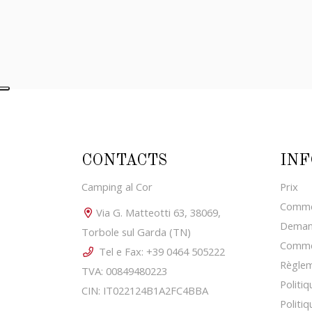
CONTACTS
INF
Camping al Cor
Prix
Commen
Via G. Matteotti 63, 38069,
Demand
Torbole sul Garda (TN)
Comme
Tel e Fax: +39 0464 505222
Règle
TVA: 00849480223
Politiq
CIN: IT022124B1A2FC4BBA
Politi