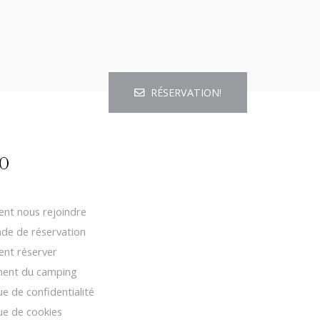
RÉSERVATION!
O
t nous rejoindre
e de réservation
nt réserver
ment du camping
ue de confidentialité
que de cookies