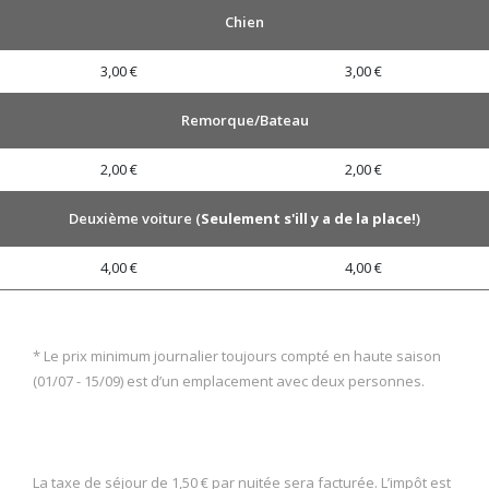
Chien
3,00 €
3,00 €
Remorque/Bateau
2,00 €
2,00 €
Deuxième voiture (
Seulement s'ill y a de la place!
)
4,00 €
4,00 €
* Le prix minimum journalier toujours compté en haute saison
(01/07 - 15/09) est d’un emplacement avec deux personnes.
La taxe de séjour de 1,50 € par nuitée sera facturée. L’impôt est