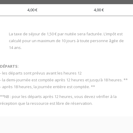
4,00 €
4,00 €
La taxe de séjour de 1,50 € par nuitée sera facturée. L’impôt est
calculé pour un maximum de 10 jours à toute personne âgée de
14 ans.
DÉPARTS:
- les départs sont prévus avant les heures 12
- la demi-journée est comptée après 12 heures et jusqu’à 18 heures. **
- après 18 heures, la journée entière est comptée. **
**NB : pour les départs après 12 heures, vous devez vérifier à la
réception que la ressource est libre de réservation.