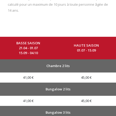
calculé pour un maximum de 10 jours à toute personne âgée de
14 ans.
BASSE SAISON
HAUTE SAISON
21.04 - 01.07
01.07 - 15.09
15.09 - 04.10
Chambre 2 lits
41,00 €
45,00 €
Bungalow 2 lits
41,00 €
45,00 €
Bungalow 3 lits